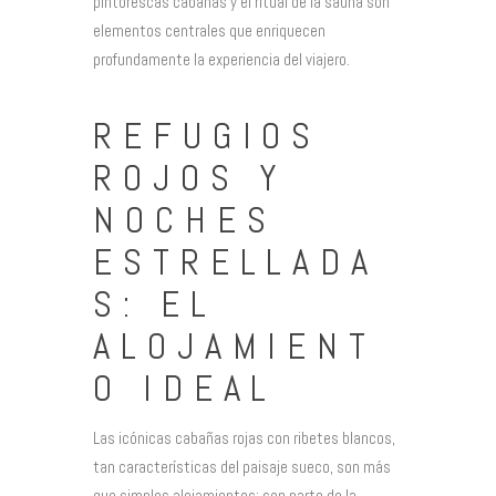
pintorescas cabañas y el ritual de la sauna son
elementos centrales que enriquecen
profundamente la experiencia del viajero.
REFUGIOS
ROJOS Y
NOCHES
ESTRELLADA
S: EL
ALOJAMIENT
O IDEAL
Las icónicas cabañas rojas con ribetes blancos,
tan características del paisaje sueco, son más
que simples alojamientos; son parte de la