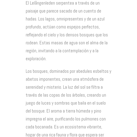
El Lelångenleden serpentea a través de un
paisaje que parece sacado de un cuento de
hadas. Los lagos, omnipresentes y de un azul
profundo, actúan como espejos perfectos,
reflejando el cielo y los densos bosques que los
rodean. Estas masas de agua son el alma de la
región, invitando a la contemplación y a la
exploración.
Los bosques, dominados por abedules esbeltos y
abetos imponentes, crean una atmósfera de
serenidad y misterio. La luz del sol se filtra a
través de las copas de los árboles, creando un
juego de luces y sombras que baila en el suelo
del bosque. El aroma a tierra húmeda y pino
impregna el aire, purificando los pulmones con
cada bocanada. Es un ecosistema vibrante,
hogar de una rica fauna y flora que espera ser