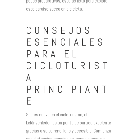
pocos preparativos, estarás listo para explorar
este paraíso sueco en bicicleta.
CONSEJOS
ESENCIALES
PARA EL
CICLOTURIST
A
PRINCIPIANT
E
Si eres nuevo en el cicloturismo, el
Lelångenleden es un punto de partida excelente
gracias a su terreno llano y accesible. Comienza
con distancias manejables, especialmente si