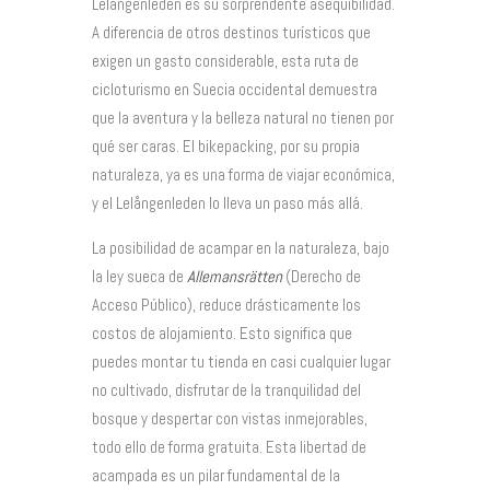
Lelångenleden es su sorprendente asequibilidad.
A diferencia de otros destinos turísticos que
exigen un gasto considerable, esta ruta de
cicloturismo en Suecia occidental demuestra
que la aventura y la belleza natural no tienen por
qué ser caras. El bikepacking, por su propia
naturaleza, ya es una forma de viajar económica,
y el Lelångenleden lo lleva un paso más allá.
La posibilidad de acampar en la naturaleza, bajo
la ley sueca de
Allemansrätten
(Derecho de
Acceso Público), reduce drásticamente los
costos de alojamiento. Esto significa que
puedes montar tu tienda en casi cualquier lugar
no cultivado, disfrutar de la tranquilidad del
bosque y despertar con vistas inmejorables,
todo ello de forma gratuita. Esta libertad de
acampada es un pilar fundamental de la