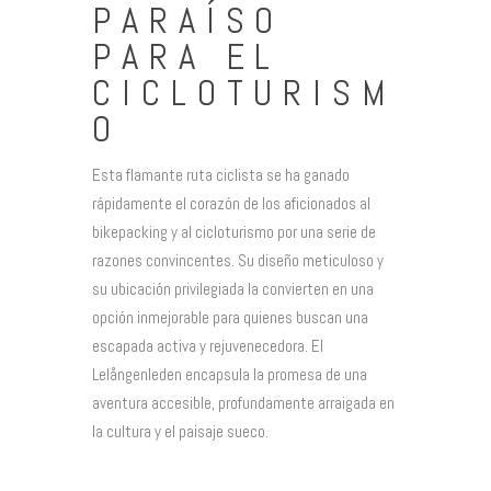
PARAÍSO
PARA EL
CICLOTURISM
O
Esta flamante ruta ciclista se ha ganado
rápidamente el corazón de los aficionados al
bikepacking y al cicloturismo por una serie de
razones convincentes. Su diseño meticuloso y
su ubicación privilegiada la convierten en una
opción inmejorable para quienes buscan una
escapada activa y rejuvenecedora. El
Lelångenleden encapsula la promesa de una
aventura accesible, profundamente arraigada en
la cultura y el paisaje sueco.