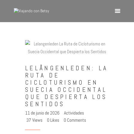
VIAJANDO CON BETSY
Viajando con Betsy
Inicio
Blog
Europa
LELÅNGENLEDEN: LA
América
RUTA DE
CICLOTURISMO EN
Asia
SUECIA OCCIDENTAL
Quienes Somos
QUE DESPIERTA LOS
Contacto
SENTIDOS
11 de junio de 2026
Actividades
37
Views
0
Likes
0
Comments