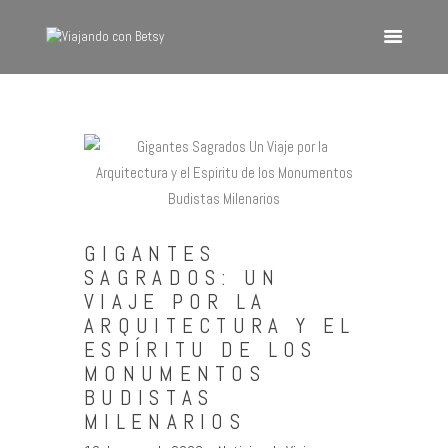
VIAJANDO CON BETSY
Viajando con Betsy
Inicio
Blog
Europa
GIGANTES
América
SAGRADOS: UN
Asia
VIAJE POR LA
ARQUITECTURA Y EL
Quienes Somos
ESPÍRITU DE LOS
Contacto
MONUMENTOS
BUDISTAS
MILENARIOS