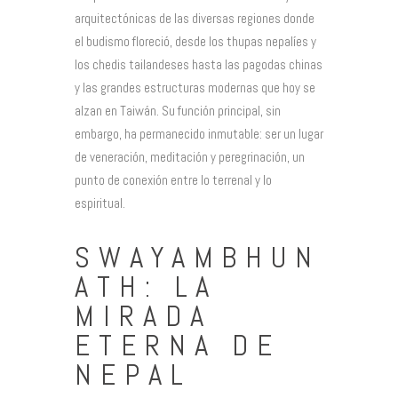
arquitectónicas de las diversas regiones donde
el budismo floreció, desde los thupas nepalíes y
los chedis tailandeses hasta las pagodas chinas
y las grandes estructuras modernas que hoy se
alzan en Taiwán. Su función principal, sin
embargo, ha permanecido inmutable: ser un lugar
de veneración, meditación y peregrinación, un
punto de conexión entre lo terrenal y lo
espiritual.
SWAYAMBHUN
ATH: LA
MIRADA
ETERNA DE
NEPAL