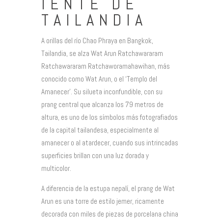
IENTE DE
TAILANDIA
A orillas del río Chao Phraya en Bangkok,
Tailandia, se alza Wat Arun Ratchawararam
Ratchawararam Ratchaworamahawihan, más
conocido como Wat Arun, o el ‘Templo del
Amanecer’. Su silueta inconfundible, con su
prang central que alcanza los 79 metros de
altura, es uno de los símbolos más fotografiados
de la capital tailandesa, especialmente al
amanecer o al atardecer, cuando sus intrincadas
superficies brillan con una luz dorada y
multicolor.
A diferencia de la estupa nepalí, el prang de Wat
Arun es una torre de estilo jemer, ricamente
decorada con miles de piezas de porcelana china