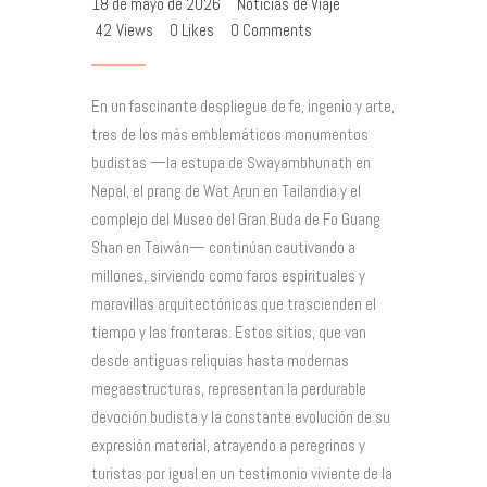
18 de mayo de 2026
Noticias de Viaje
42
Views
0
Likes
0
Comments
En un fascinante despliegue de fe, ingenio y arte,
tres de los más emblemáticos monumentos
budistas —la estupa de Swayambhunath en
Nepal, el prang de Wat Arun en Tailandia y el
complejo del Museo del Gran Buda de Fo Guang
Shan en Taiwán— continúan cautivando a
millones, sirviendo como faros espirituales y
maravillas arquitectónicas que trascienden el
tiempo y las fronteras. Estos sitios, que van
desde antiguas reliquias hasta modernas
megaestructuras, representan la perdurable
devoción budista y la constante evolución de su
expresión material, atrayendo a peregrinos y
turistas por igual en un testimonio viviente de la