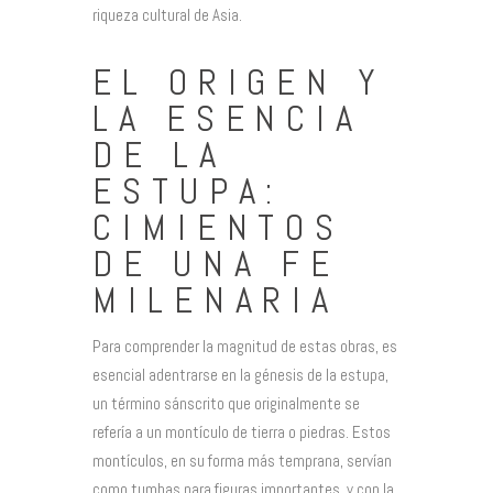
riqueza cultural de Asia.
EL ORIGEN Y
LA ESENCIA
DE LA
ESTUPA:
CIMIENTOS
DE UNA FE
MILENARIA
Para comprender la magnitud de estas obras, es
esencial adentrarse en la génesis de la estupa,
un término sánscrito que originalmente se
refería a un montículo de tierra o piedras. Estos
montículos, en su forma más temprana, servían
como tumbas para figuras importantes, y con la