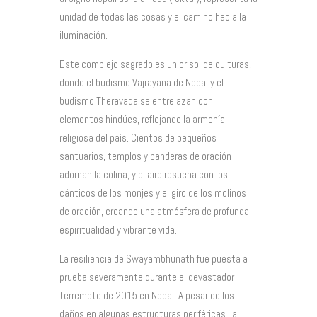
unidad de todas las cosas y el camino hacia la
iluminación.
Este complejo sagrado es un crisol de culturas,
donde el budismo Vajrayana de Nepal y el
budismo Theravada se entrelazan con
elementos hindúes, reflejando la armonía
religiosa del país. Cientos de pequeños
santuarios, templos y banderas de oración
adornan la colina, y el aire resuena con los
cánticos de los monjes y el giro de los molinos
de oración, creando una atmósfera de profunda
espiritualidad y vibrante vida.
La resiliencia de Swayambhunath fue puesta a
prueba severamente durante el devastador
terremoto de 2015 en Nepal. A pesar de los
daños en algunas estructuras periféricas, la