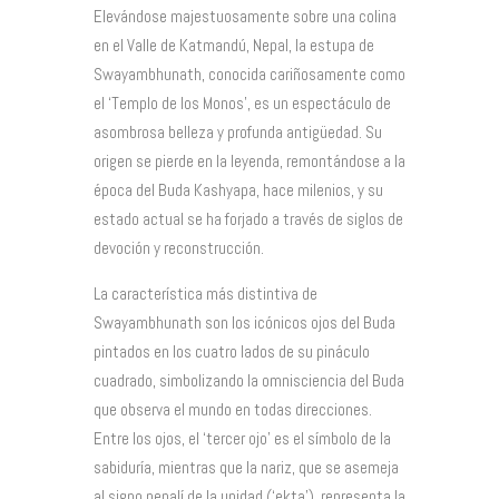
Elevándose majestuosamente sobre una colina
en el Valle de Katmandú, Nepal, la estupa de
Swayambhunath, conocida cariñosamente como
el ‘Templo de los Monos’, es un espectáculo de
asombrosa belleza y profunda antigüedad. Su
origen se pierde en la leyenda, remontándose a la
época del Buda Kashyapa, hace milenios, y su
estado actual se ha forjado a través de siglos de
devoción y reconstrucción.
La característica más distintiva de
Swayambhunath son los icónicos ojos del Buda
pintados en los cuatro lados de su pináculo
cuadrado, simbolizando la omnisciencia del Buda
que observa el mundo en todas direcciones.
Entre los ojos, el ‘tercer ojo’ es el símbolo de la
sabiduría, mientras que la nariz, que se asemeja
al signo nepalí de la unidad (‘ekta’), representa la