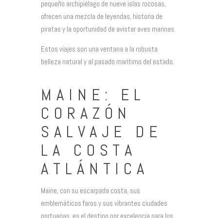
pequeño archipiélago de nueve islas rocosas,
ofrecen una mezcla de leyendas, historia de
piratas y la oportunidad de avistar aves marinas.
Estos viajes son una ventana a la robusta
belleza natural y al pasado marítimo del estado.
MAINE: EL
CORAZÓN
SALVAJE DE
LA COSTA
ATLÁNTICA
Maine, con su escarpada costa, sus
emblemáticos faros y sus vibrantes ciudades
portuarias, es el destino por excelencia para los