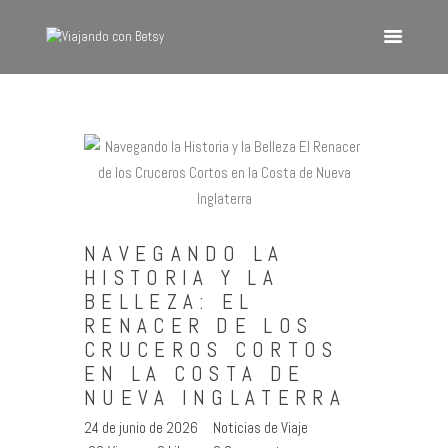
VIAJANDO CON BETSY
Viajando con Betsy
Inicio
Blog
Europa
NAVEGANDO LA
América
HISTORIA Y LA
Asia
BELLEZA: EL
RENACER DE LOS
Quienes Somos
CRUCEROS CORTOS
Contacto
EN LA COSTA DE
NUEVA INGLATERRA
24 de junio de 2026
Noticias de Viaje