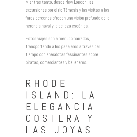
Mientras tanto, desde New London, las
excursiones por el río Támesis y las visitas a los
faros cercanos ofrecen una visión profunda de la
herencia naval y la belleza escénica.
Estos viajes son a menudo narrados,
transportando a los pasajeros a través del
tiempo con anécdotas fascinantes sobre
piratas, comerciantes y balleneros.
RHODE
ISLAND: LA
ELEGANCIA
COSTERA Y
LAS JOYAS