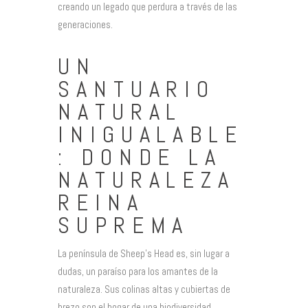
creando un legado que perdura a través de las
generaciones.
UN
SANTUARIO
NATURAL
INIGUALABLE
: DONDE LA
NATURALEZA
REINA
SUPREMA
La península de Sheep’s Head es, sin lugar a
dudas, un paraíso para los amantes de la
naturaleza. Sus colinas altas y cubiertas de
brezo son el hogar de una biodiversidad