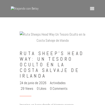
VIAJANDO CON BETSY
Viajando con Betsy
Inicio
Blog
RUTA SHEEP’S HEAD
Europa
WAY: UN TESORO
América
OCULTO EN LA
Asia
COSTA SALVAJE DE
IRLANDA
Quienes Somos
24 de junio de 2026
Actividades
Contacto
29
Views
0
Likes
0
Comments
Imagina un lugar donde el tiempo parece