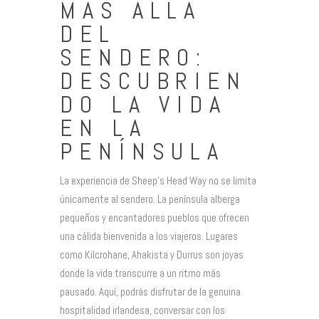
MÁS ALLÁ
DEL
SENDERO:
DESCUBRIEN
DO LA VIDA
EN LA
PENÍNSULA
La experiencia de Sheep’s Head Way no se limita
únicamente al sendero. La península alberga
pequeños y encantadores pueblos que ofrecen
una cálida bienvenida a los viajeros. Lugares
como Kilcrohane, Ahakista y Durrus son joyas
donde la vida transcurre a un ritmo más
pausado. Aquí, podrás disfrutar de la genuina
hospitalidad irlandesa, conversar con los