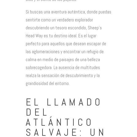
Si buscas una aventura auténtica, donde puedas
sentirte como un verdadero explorador
descubriendo un tesoro escondido, Sheep’s
Head Way es tu destino ideal. Es el lugar
perfecto para aquellos que desean escapar de
las aglomeraciones y encontrar un refugio de
calma en medio de paisajes de una belleza
sobrecogedora. La ausencia de multitudes
realza la sensación de descubrimiento y la
grandiosidad del entorno.
EL LLAMADO
DEL
ATLÁNTICO
SALVAJE: UN