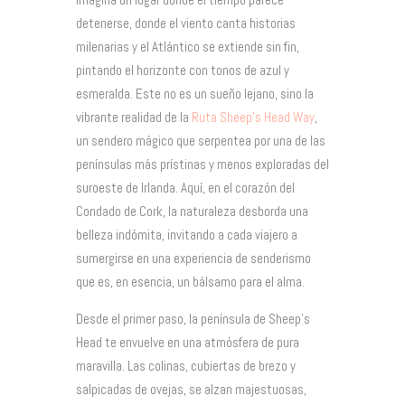
detenerse, donde el viento canta historias
milenarias y el Atlántico se extiende sin fin,
pintando el horizonte con tonos de azul y
esmeralda. Este no es un sueño lejano, sino la
vibrante realidad de la
Ruta Sheep’s Head Way
,
un sendero mágico que serpentea por una de las
penínsulas más prístinas y menos exploradas del
suroeste de Irlanda. Aquí, en el corazón del
Condado de Cork, la naturaleza desborda una
belleza indómita, invitando a cada viajero a
sumergirse en una experiencia de senderismo
que es, en esencia, un bálsamo para el alma.
Desde el primer paso, la península de Sheep’s
Head te envuelve en una atmósfera de pura
maravilla. Las colinas, cubiertas de brezo y
salpicadas de ovejas, se alzan majestuosas,