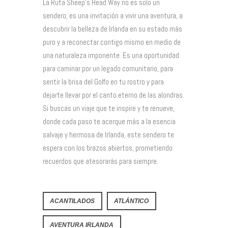
La Ruta Sheep’s Head Way no es solo un
sendero; es una invitación a vivir una aventura, a
descubrir la belleza de Irlanda en su estado más
puro y a reconectar contigo mismo en medio de
una naturaleza imponente. Es una oportunidad
para caminar por un legado comunitario, para
sentir la brisa del Golfo en tu rostro y para
dejarte llevar por el canto eterno de las alondras.
Si buscas un viaje que te inspire y te renueve,
donde cada paso te acerque más a la esencia
salvaje y hermosa de Irlanda, este sendero te
espera con los brazos abiertos, prometiendo
recuerdos que atesorarás para siempre.
ACANTILADOS
ATLÁNTICO
AVENTURA IRLANDA