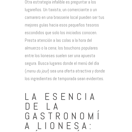
Otra estrategia infalible es preguntar a los
lugareños. Un taxista, un comerciante o un
camarero en una brasserie local pueden ser tus
mejores guías hacia esos pequeños tesoros
escondidos que solo los iniciados conocen.
Presta atención a las colas a la hora del
almuerzo o la cena; los bouchons populares
entre los lioneses suelen ser una apuesta
segura. Busca lugares donde el menú del día
(
menu du jour
) sea una oferta atractiva y donde
los ingredientes de temporada sean evidentes.
LA ESENCIA
DE LA
GASTRONOMÍ
A LIONESA: