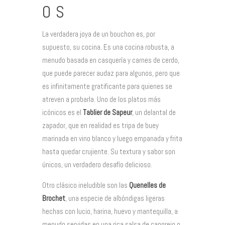
OS
La verdadera joya de un bouchon es, por
supuesto, su cocina. Es una cocina robusta, a
menudo basada en casquería y carnes de cerdo,
que puede parecer audaz para algunos, pero que
es infinitamente gratificante para quienes se
atreven a probarla. Uno de los platos más
icónicos es el
Tablier de Sapeur
, un delantal de
zapador, que en realidad es tripa de buey
marinada en vino blanco y luego empanada y frita
hasta quedar crujiente. Su textura y sabor son
únicos, un verdadero desafío delicioso.
Otro clásico ineludible son las
Quenelles de
Brochet
, una especie de albóndigas ligeras
hechas con lucio, harina, huevo y mantequilla, a
menudo servidas en una rica salsa de cangrejo o