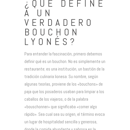
¿QUÉ DEFINE
A UN
VERDADERO
BOUCHON
LYONÉS?
Para entender la fascinación, primero debemos
definir qué es un bouchon. No es simplemente un
restaurante; es una institución, un bastión de la
tradición culinaria lionesa. Su nombre, según
algunas teorías, proviene de los «bouchons» de
paja que los posaderos usaban para limpiar a los
caballos de los viajeros, o de la palabra
«bouschonner» que significaba «comer algo
rápido». Sea cual sea su origen, el término evoca
un lugar de hospitalidad sencilla y generosa,
donde la comida abundante y sabrosa es la