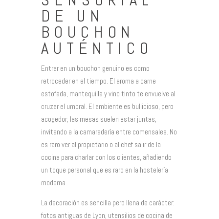
SENSORIAL
DE UN
BOUCHON
AUTÉNTICO
Entrar en un bouchon genuino es como
retroceder en el tiempo. El aroma a carne
estofada, mantequilla y vino tinto te envuelve al
cruzar el umbral. El ambiente es bullicioso, pero
acogedor; las mesas suelen estar juntas,
invitando a la camaradería entre comensales. No
es raro ver al propietario o al chef salir de la
cocina para charlar con los clientes, añadiendo
un toque personal que es raro en la hostelería
moderna.
La decoración es sencilla pero llena de carácter:
fotos antiguas de Lyon, utensilios de cocina de