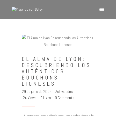
VIAJANDO CON BETSY
Viajando con Betsy
Inicio
Blog
EL ALMA DE LYON:
Europa
DESCUBRIENDO LOS
América
AUTÉNTICOS
Asia
BOUCHONS
LIONESES
Quienes Somos
29 de junio de 2026
Actividades
Contacto
24
Views
0
Likes
0
Comments
¿Alguna vez has soñado con una ciudad donde la