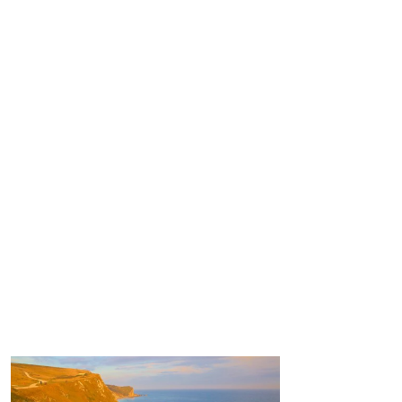
Europa
América
Asia
uienes Somos
Contacto