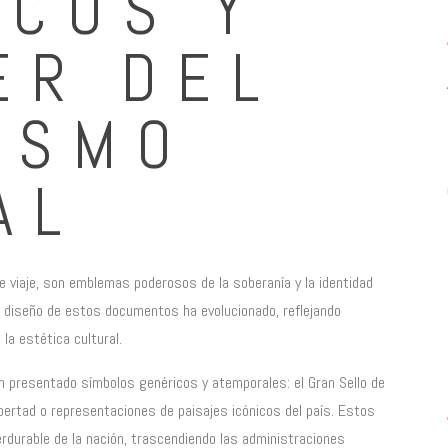
ICOS Y
ER DEL
ISMO
AL
viaje, son emblemas poderosos de la soberanía y la identidad
 el diseño de estos documentos ha evolucionado, reflejando
la estética cultural.
 presentado símbolos genéricos y atemporales: el Gran Sello de
Libertad o representaciones de paisajes icónicos del país. Estos
rdurable de la nación, trascendiendo las administraciones