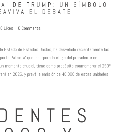
TA’ DE TRUMP: UN SÍMBOLO
EAVIVA EL DEBATE
0
Likes
0
Comments
 de Estado de Estados Unidos, ha desvelado recientemente las
rte Patriota’ que incorpora la efigie del presidente en
en un momento crucial, tiene como propósito conmemorar el 250º
ebrará en 2026, y prevé la emisión de 40,000 de estas unidades
DENTES